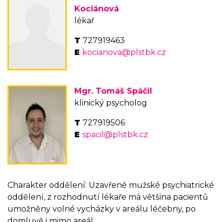
Kociánová
lékař
727919463
kocianova@plstbk.cz
Mgr. Tomáš Spáčil
klinický psycholog
727919506
spacil@plstbk.cz
Charakter oddělení: Uzavřené mužské psychiatrické
oddělení, z rozhodnutí lékaře má většina pacientů
umožněny volné vycházky v areálu léčebny, po
domluvě i mimo areál.