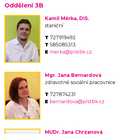
Oddělení 3B
Kamil Měrka, DiS.
staniční
727919492
585085313
merka@plstbk.cz
Mgr. Jana Bernardová
zdravotně sociální pracovnice
727874231
bernardova@plstbk.cz
MUDr. Jana Chrzanová