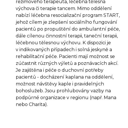
režimového terapeuta, léčebná tělesná
výchova či terapie tancem. Mimo oddělení
nabízí léčebna resocializační program START,
jehož cílem je zlepšení sociálního fungování
pacientů po propuštění do ambulantní péče,
dále cílenou činnostní terapii, taneční terapii,
léčebnou tělesnou výchovu. K dispozici je
v indikovaných případech i solná jeskyně a
rehabilitační péče. Pacienti mají možnost se
zúčastnit různých výletů a poznávacích akcí.
Je zajištěna i péče o duchovní potřeby
pacientů - docházení kaplana na oddělení,
možnost návštěvy kaple i pravidelných
bohoslužeb. Jsou prohlubovány vazby na
podpůrné organizace v regionu (např. Mana
nebo Charita).