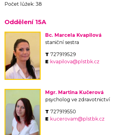
Počet lůžek: 38
Oddělení 15A
Bc. Marcela Kvapilová
staniční sestra
727919529
kvapilova@plstbk.cz
Mgr. Martina Kučerová
psycholog ve zdravotnictví
727919550
kucerovam@plstbk.cz