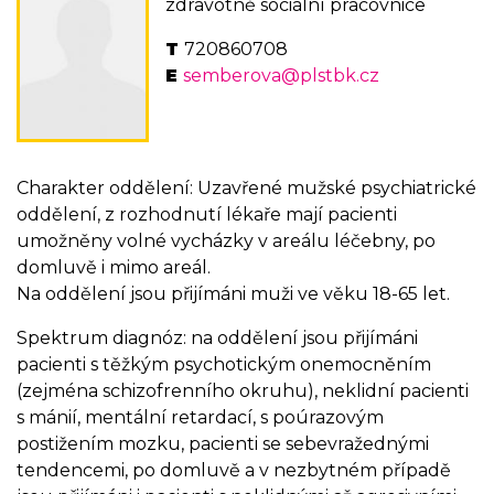
zdravotně sociální pracovnice
720860708
semberova@plstbk.cz
Charakter oddělení: Uzavřené mužské psychiatrické
oddělení, z rozhodnutí lékaře mají pacienti
umožněny volné vycházky v areálu léčebny, po
domluvě i mimo areál.
Na oddělení jsou přijímáni muži ve věku 18-65 let.
Spektrum diagnóz: na oddělení jsou přijímáni
pacienti s těžkým psychotickým onemocněním
(zejména schizofrenního okruhu), neklidní pacienti
s mánií, mentální retardací, s poúrazovým
postižením mozku, pacienti se sebevražednými
tendencemi, po domluvě a v nezbytném případě