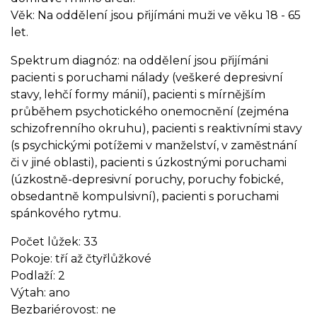
Věk: Na oddělení jsou přijímáni muži ve věku 18 - 65
let.
Spektrum diagnóz: na oddělení jsou přijímáni
pacienti s poruchami nálady (veškeré depresivní
stavy, lehčí formy mánií), pacienti s mírnějším
průběhem psychotického onemocnění (zejména
schizofrenního okruhu), pacienti s reaktivními stavy
(s psychickými potížemi v manželství, v zaměstnání
či v jiné oblasti), pacienti s úzkostnými poruchami
(úzkostně-depresivní poruchy, poruchy fobické,
obsedantně kompulsivní), pacienti s poruchami
spánkového rytmu.
Počet lůžek: 33
Pokoje: tří až čtyřlůžkové
Podlaží: 2
Výtah: ano
Bezbariérovost: ne