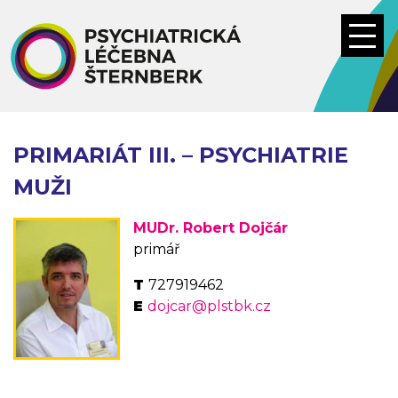
Přejít
k
hlavnímu
obsahu
PRIMARIÁT III. – PSYCHIATRIE
MUŽI
MUDr. Robert Dojčár
primář
727919462
dojcar@plstbk.cz