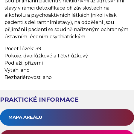
jsou přijímáni i pacienti s neklidnými až agresivními
stavy v rámci detoxifikace při závislostech na
alkoholu a psychoaktivních látkách (nikoli však
pacienti s delirantními stavy), na oddělení jsou
přijímáni i pacienti se soudně nařízeným ochranným
ústavním léčením psychiatrickým.
Počet lůžek: 39
Pokoje: dvojlůžkové a 1 čtyřlůžkový
Podlaží: přízemí
Výtah: ano
Bezbariérovost: ano
PRAKTICKÉ INFORMACE
MAPA AREÁLU