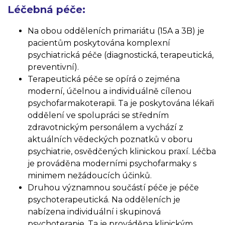
Léčebná péče:
Na obou odděleních primariátu (15A a 3B) je
pacientům poskytována komplexní
psychiatrická péče (diagnostická, terapeutická,
preventivní).
Terapeutická péče se opírá o zejména
moderní, účelnou a individuálně cílenou
psychofarmakoterapii. Ta je poskytována lékaři
oddělení ve spolupráci se středním
zdravotnickým personálem a vychází z
aktuálních vědeckých poznatků v oboru
psychiatrie, osvědčených klinickou praxí. Léčba
je prováděna moderními psychofarmaky s
minimem nežádoucích účinků.
Druhou významnou součástí péče je péče
psychoterapeutická. Na odděleních je
nabízena individuální i skupinová
psychoterapie. Ta je prováděna klinickým