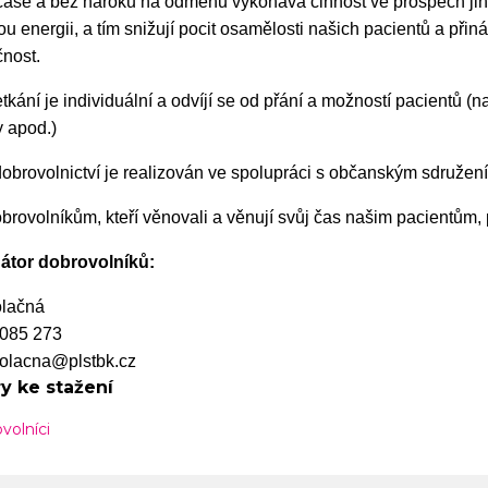
ase a bez nároků na odměnu vykonává činnost ve prospěch jiných 
ou energii, a tím snižují pocit osamělosti našich pacientů a přiná
nost.
tkání je individuální a odvíjí se od přání a možností pacientů (n
y apod.)
dobrovolnictví je realizován ve spolupráci s občanským sdruže
rovolníkům, kteří věnovali a věnují svůj čas našim pacientům,
átor dobrovolníků:
lačná
5 085 273
kolacna@plstbk.cz
y ke stažení
volníci