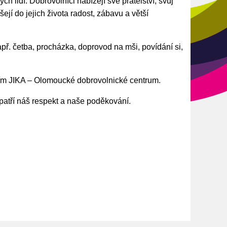
lidí. Dobrovolníci nabízejí své přátelství, svůj
šejí do jejich života radost, zábavu a větší
apř. četba, procházka, doprovod na mši, povídání si,
ním JIKA – Olomoucké dobrovolnické centrum.
patří náš respekt a naše poděkování.