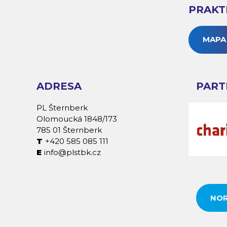
PRAKT
MAPA
ADRESA
PART
PL Šternberk
Olomoucká 1848/173
785 01 Šternberk
+420 585 085 111
info@plstbk.cz
NOR