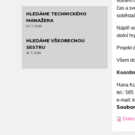
volném č
čas a sv
HLEDÁME TECHNICKÉHO
soběstač
MANAŽERA
24. 7. 2026
Náplň se
stolní hr
HLEDÁME VŠEOBECNOU
SESTRU
Projekt 
16. 7. 2026
Všem dob
Koordin
Hana Ko
tel.: 58
e-mail: 
Soubor
Dobro