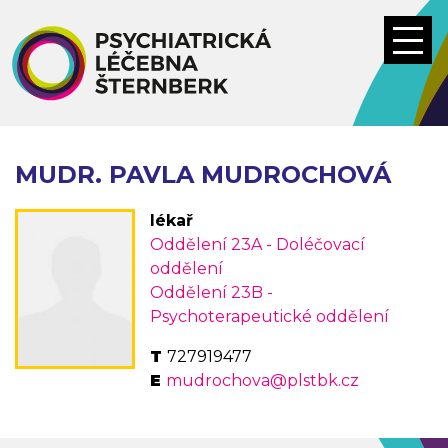
Přejít
k
hlavnímu
obsahu
MUDR. PAVLA MUDROCHOVÁ
lékař
Oddělení 23A - Doléčovací
oddělení
Oddělení 23B -
Psychoterapeutické oddělení
727919477
mudrochova@plstbk.cz